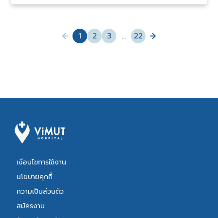
1
page
2
page
3
page
...
page
22
You're
page
page
on
page
เงื่อนไขการใช้งาน
นโยบายคุกกี้
ความเป็นส่วนตัว
สมัครงาน