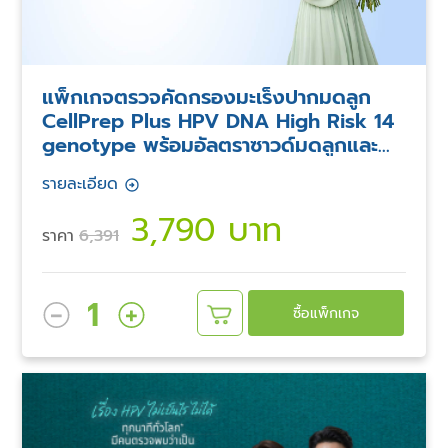
แพ็กเกจตรวจคัดกรองมะเร็งปากมดลูก
CellPrep Plus HPV DNA High Risk 14
genotype พร้อมอัลตราซาวด์มดลูกและ
รังไข่
รายละเอียด
3,790 บาท
ราคา
6,391
1
ซื้อแพ็กเกจ