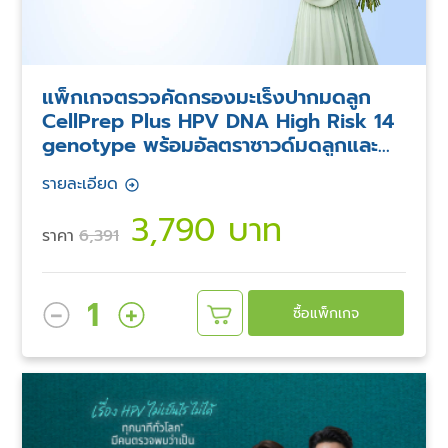
แพ็กเกจตรวจคัดกรองมะเร็งปากมดลูก
CellPrep Plus HPV DNA High Risk 14
genotype พร้อมอัลตราซาวด์มดลูกและ
รังไข่
รายละเอียด
3,790 บาท
ราคา
6,391
1
ซื้อแพ็กเกจ