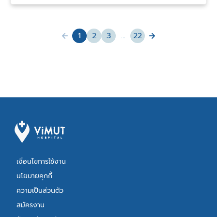
1
page
2
page
3
page
...
page
22
You're
page
page
on
page
เงื่อนไขการใช้งาน
นโยบายคุกกี้
ความเป็นส่วนตัว
สมัครงาน