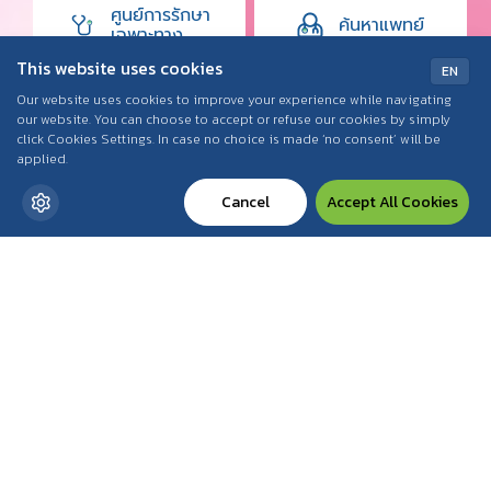
ศูนย์การรักษา
ค้นหาแพทย์
เฉพาะทาง
This website uses cookies
EN
ปรึกษาแพทย์
นัดหมายแพทย์
Our website uses cookies to improve your experience while navigating
ออนไลน์
our website. You can choose to accept or refuse our cookies by simply
click Cookies Settings. In case no choice is made ‘no consent’ will be
applied.
โปรโมชั่น
โรคและ
และแพ็กเกจ
สุขภาพน่ารู้
Cancel
Accept All Cookies
ศูนย์การรักษาโรคเฉพาะทาง
ด้วยเครื่องมือและ
การรักษาที่มีมาตรฐาน