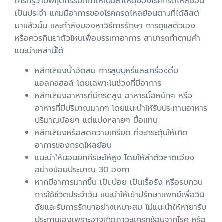
ใครที่รู้ว่ามีพฤติกรรมที่ทำให้เป็นสาเหตุของโรคกรดไหลย้อน
เป็นประจำ แถมมีอาการของโรคกรดไหลย้อนตามที่ได้ลิสต์
มาแล้วนั้น และกำลังมองหาวิธีการรักษา การดูแลตัวเอง
หรือควรกินยาตัวไหนเพื่อบรรเทาอาการ สามารถทำตามคำ
แนะนำเหล่านี้ได้
หลีกเลี่ยงน้ำอัดลม การสูบบุหรี่และเครื่องดื่ม
แอลกอฮอล์ โดยเฉพาะในช่วงที่มีอาการ
หลีกเลี่ยงอาหารที่มีกรดสูง อาหารมื้อหนักๆ หรือ
อาหารที่มีปริมาณมากๆ โดยแนะนำให้รับประทานอาหาร
ปริมาณน้อยๆ แต่แบ่งหลายๆ มื้อแทน
หลีกเลี่ยงหรือลดความเครียด ที่จะกระตุ้นให้เกิด
อาการของกรดไหลย้อน
แนะนำให้นอนยกศีรษะให้สูง โดยให้ลำตัวลาดเอียง
อย่างน้อยประมาณ 30 องศา
หากมีอาการมากขึ้น เป็นบ่อย เป็นเรื้อรัง หรือรบกวน
การใช้ชีวิตประจำวัน แนะนำให้เข้าปรึกษาแพทย์เพื่อวินิ
ฉัยและรับการรักษาอย่างเหมาะสม ไม่แนะนำให้หายารับ
ประทานเองเพราะอาจเกิดภาวะแทรกซ้อนจากโรค หรือ