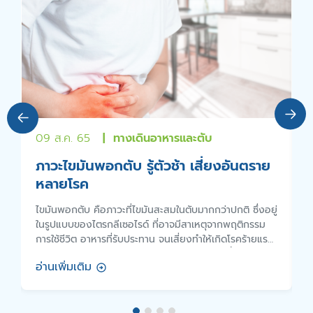
09 ส.ค. 65
| ทางเดินอาหารและตับ
1
ภาวะไขมันพอกตับ รู้ตัวช้า เสี่ยงอันตราย
หลายโรค
ไขมันพอกตับ คือภาวะที่ไขมันสะสมในตับมากกว่าปกติ ซึ่งอยู่
ค
น
ในรูปแบบของไตรกลีเซอไรด์ ที่อาจมีสาเหตุจากพฤติกรรม
น
การใช้ชีวิต อาหารที่รับประทาน จนเสี่ยงทำให้เกิดโรคร้ายแร
ส
งอื่นๆ ตามมาได้ หนทางรักษาที่ดีที่สุดคือการลดน้ำหนักและ
ฝ
อ่านเพิ่มเติม
อ
เลี่ยงอาหารที่มีไขมันสูง