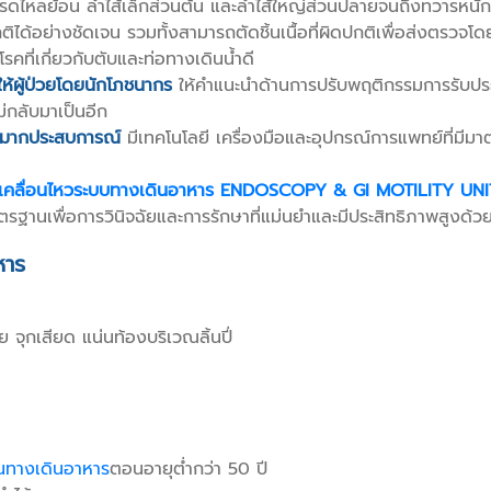
ไหลย้อน ลำไส้เล็กส่วนต้น และลำไส้ใหญ่ส่วนปลายจนถึงทวารหนัก ด
ิได้อย่างชัดเจน รวมทั้งสามารถตัดชิ้นเนื้อที่ผิดปกติเพื่อส่งตรวจ
คที่เกี่ยวกับตับและท่อทางเดินน้ำดี
ให้ผู้ป่วยโดยนักโภชนากร
ให้คำแนะนำด้านการปรับพฤติกรรมการรับประท
่กลับมาเป็นอีก
ี่มากประสบการณ์
มีเทคโนโลยี เครื่องมือและอุปกรณ์การแพทย์ที่มีม
รเคลื่อนไหวระบบทางเดินอาหาร ENDOSCOPY & GI MOTILITY UNI
าตรฐานเพื่อการวินิจฉัยและการรักษาที่แม่นยำและมีประสิทธิภาพสูง
หาร
จุกเสียด แน่นท้องบริเวณลิ้นปี่
ในทางเดินอาหาร
ตอนอายุต่ำกว่า 50 ปี